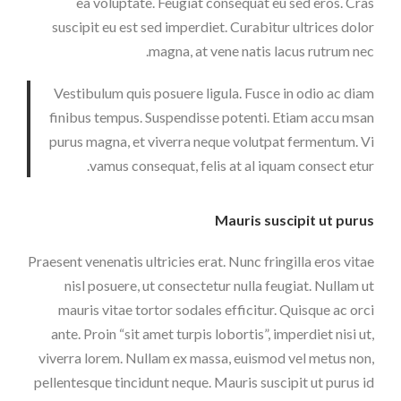
ea voluptate. Feugiat consequat eu sed eros. Cras
suscipit eu est sed imperdiet. Curabitur ultrices dolor
magna, at vene natis lacus rutrum nec.
Vestibulum quis posuere ligula. Fusce in odio ac diam
finibus tempus. Suspendisse potenti. Etiam accu msan
purus magna, et viverra neque volutpat fermentum. Vi
vamus consequat, felis at al iquam consect etur.
Mauris suscipit ut purus
Praesent venenatis ultricies erat. Nunc fringilla eros vitae
nisl posuere, ut consectetur nulla feugiat. Nullam ut
mauris vitae tortor sodales efficitur. Quisque ac orci
ante. Proin “sit amet turpis lobortis”, imperdiet nisi ut,
viverra lorem. Nullam ex massa, euismod vel metus non,
pellentesque tincidunt neque. Mauris suscipit ut purus id