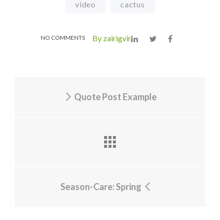
video
cactus
By zairigvir
NO COMMENTS
Quote Post Example
Season-Care: Spring