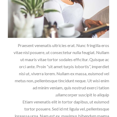
Praesent venenatis ultricies erat. Nunc fringilla eros
vitae nisl posuere, ut consectetur nulla feugiat. Nullam
ut mauris vitae tortor sodales efficitur. Quisque ac
orci ante. Proin “sit amet turpis lobortis”, imperdiet
nisi ut, viverra lorem. Nullam ex massa, euismod vel
metus non, pellentesque tincidunt neque. Ut wisi enim
ad minim veniam, quis nostrud exerci tation
ullamcorper suscipit lo aliquip.
Etiam venenatis elit in tortor dapibus, ut euismod
tortor posuere. Sed id mt ligula vel, pellentesque
loreassa urna. Nam est ex, maximus bibendum magna