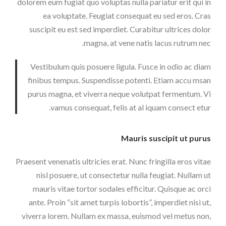
dolorem eum fugiat quo voluptas nulla pariatur erit qui in
ea voluptate. Feugiat consequat eu sed eros. Cras
suscipit eu est sed imperdiet. Curabitur ultrices dolor
magna, at vene natis lacus rutrum nec.
Vestibulum quis posuere ligula. Fusce in odio ac diam
finibus tempus. Suspendisse potenti. Etiam accu msan
purus magna, et viverra neque volutpat fermentum. Vi
vamus consequat, felis at al iquam consect etur.
Mauris suscipit ut purus
Praesent venenatis ultricies erat. Nunc fringilla eros vitae
nisl posuere, ut consectetur nulla feugiat. Nullam ut
mauris vitae tortor sodales efficitur. Quisque ac orci
ante. Proin “sit amet turpis lobortis”, imperdiet nisi ut,
viverra lorem. Nullam ex massa, euismod vel metus non,