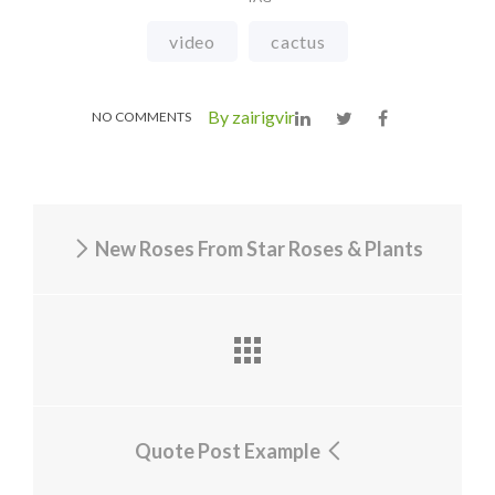
video
cactus
By zairigvir
NO COMMENTS
New Roses From Star Roses & Plants
Quote Post Example