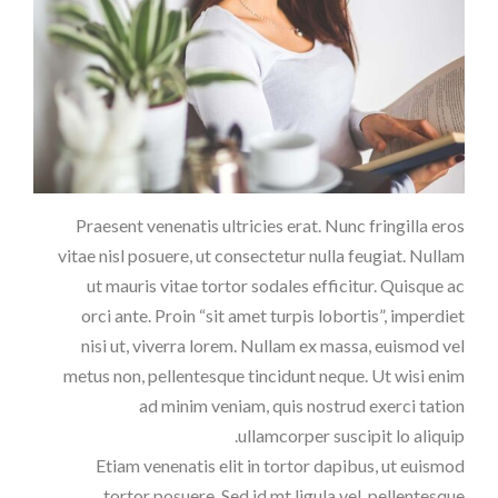
Praesent venenatis ultricies erat. Nunc fringilla eros
vitae nisl posuere, ut consectetur nulla feugiat. Nullam
ut mauris vitae tortor sodales efficitur. Quisque ac
orci ante. Proin “sit amet turpis lobortis”, imperdiet
nisi ut, viverra lorem. Nullam ex massa, euismod vel
metus non, pellentesque tincidunt neque. Ut wisi enim
ad minim veniam, quis nostrud exerci tation
ullamcorper suscipit lo aliquip.
Etiam venenatis elit in tortor dapibus, ut euismod
tortor posuere. Sed id mt ligula vel, pellentesque